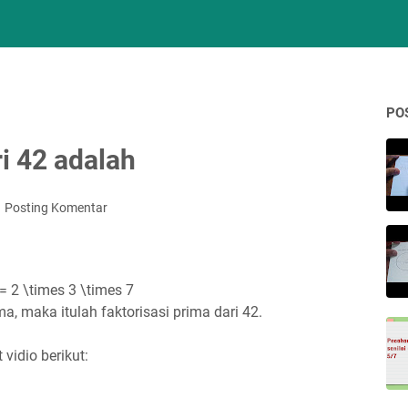
PO
ri 42 adalah
Posting Komentar
= 2 \times 3 \times 7
a, maka itulah faktorisasi prima dari 42.
 vidio berikut: