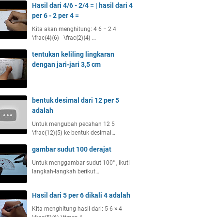
Hasil dari 4/6 - 2/4 = | hasil dari 4
per 6 - 2 per 4 =
Kita akan menghitung: 4 6 − 2 4
\frac{4}{6} - \frac{2}{4} …
tentukan keliling lingkaran
dengan jari-jari 3,5 cm
bentuk desimal dari 12 per 5
adalah
Untuk mengubah pecahan 12 5
\frac{12}{5} ke bentuk desimal…
gambar sudut 100 derajat
Untuk menggambar sudut 100° , ikuti
langkah-langkah berikut…
Hasil dari 5 per 6 dikali 4 adalah
Kita menghitung hasil dari: 5 6 × 4