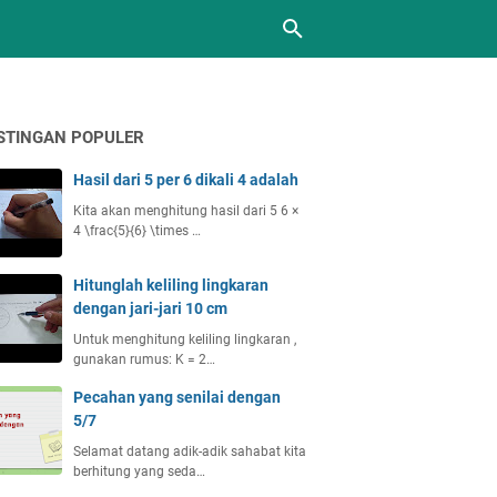
STINGAN POPULER
Hasil dari 5 per 6 dikali 4 adalah
Kita akan menghitung hasil dari 5 6 ×
4 \frac{5}{6} \times …
Hitunglah keliling lingkaran
dengan jari-jari 10 cm
Untuk menghitung keliling lingkaran ,
gunakan rumus: K = 2…
Pecahan yang senilai dengan
5/7
Selamat datang adik-adik sahabat kita
berhitung yang seda…