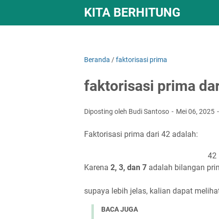
KITA BERHITUNG
Beranda
/
faktorisasi prima
faktorisasi prima da
Diposting oleh Budi Santoso
Mei 06, 2025
Faktorisasi prima dari 42 adalah:
42 
Karena
2, 3, dan 7
adalah bilangan prim
supaya lebih jelas, kalian dapat melihat
BACA JUGA